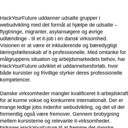
HackYourFuture uddanner udsatte grupper i
webudvikling med det formål at hjælpe de udsatte –
flygtninge, migranter, asylansøgere og øvrige
udlændinge - til et it-job i en dansk virksomhed.
Visionen er at være et inkluderende og bæredygtigt
læringsfællesskab af it-professionelle. Med omtanke for
målgruppens situation og arbejdsmarkedets behov, har
HackYourFuture udviklet et uddannelsesforløb, hvor
både kursister og frivillige styrker deres professionelle
kompetencer.
Danske virksomheder mangler kvalificeret it-arbejdskraft
for at kunne vokse og konkurrere internationalt. Der er
mange ledige jobs indenfor webudvikling, og det vil der
formentlig også være fremover. Gennem brobygning
mellem kursisterne og relevante it-virksomheder,
bidrager HackYourFuture til at fremme det danske