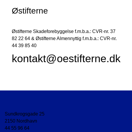
Østifterne
Østifterne Skadeforebyggelse f.m.b.a.: CVR-nr. 37
82 22 64 & Østifterne Almennyttig f.m.b.a.: CVR-nr.
44 39 85 40
kontakt@oestifterne.dk
Sundkrogsgade 25
2150 Nordhavn
44 55 96 64