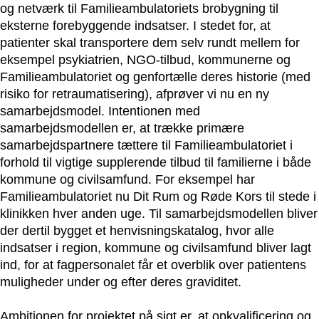
og netværk til Familieambulatoriets brobygning til
eksterne forebyggende indsatser. I stedet for, at
patienter skal transportere dem selv rundt mellem for
eksempel psykiatrien, NGO-tilbud, kommunerne og
Familieambulatoriet og genfortælle deres historie (med
risiko for retraumatisering), afprøver vi nu en ny
samarbejdsmodel. Intentionen med
samarbejdsmodellen er, at trække primære
samarbejdspartnere tættere til Familieambulatoriet i
forhold til vigtige supplerende tilbud til familierne i både
kommune og civilsamfund. For eksempel har
Familieambulatoriet nu Dit Rum og Røde Kors til stede i
klinikken hver anden uge. Til samarbejdsmodellen bliver
der dertil bygget et henvisningskatalog, hvor alle
indsatser i region, kommune og civilsamfund bliver lagt
ind, for at fagpersonalet får et overblik over patientens
muligheder under og efter deres graviditet.
Ambitionen for projektet på sigt er, at opkvalificering og