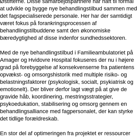
Østifterne. Disse samarbejdspartnere har haft til formål
at udvikle og bygge nye behandlingstilbud sammen med
det fagspecialiserede personale. Her har der samtidigt
været fokus på forankringsprocessen af
behandlingstilbuddene samt den økonomiske
bæredygtighed af disse indenfor sundhedssektoren.
Med de nye behandlingstilbud i Familieambulatoriet på
Amager og Hvidovre Hospital fokuseres der nu i højere
grad på forebyggelse af konsekvenserne fra patientens
opvækst- og omsorgshistorik med multiple risiko- og
belastningsfaktorer (psykologisk, socialt, psykiatrisk og
emotionelt). Der bliver derfor lagt vægt på at give de
gravide håb, koordinering, mestringsstrategier,
psykoedukation, stabilisering og omsorg gennem en
behandlingsalliance med fagpersonalet, der kan styrke
det tidlige forældreskab.
En stor del af optimeringen fra projektet er ressourcer