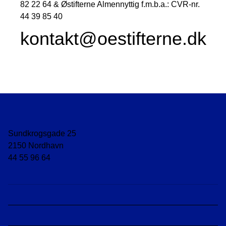
82 22 64 & Østifterne Almennyttig f.m.b.a.: CVR-nr.
44 39 85 40
kontakt@oestifterne.dk
Sundkrogsgade 25
2150 Nordhavn
44 55 96 64