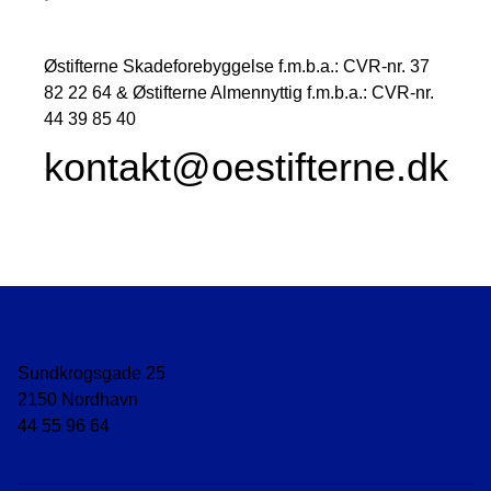
Østifterne Skadeforebyggelse f.m.b.a.: CVR-nr. 37
82 22 64 & Østifterne Almennyttig f.m.b.a.: CVR-nr.
44 39 85 40
kontakt@oestifterne.dk
Sundkrogsgade 25
2150 Nordhavn
44 55 96 64