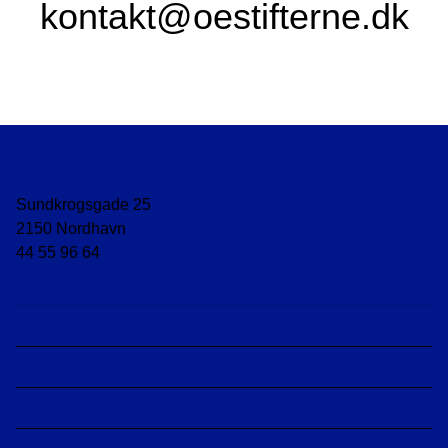
kontakt@oestifterne.dk
Sundkrogsgade 25
2150 Nordhavn
44 55 96 64