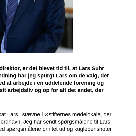
irektør, er det blevet tid til, at Lars Suhr
edning har jeg spurgt Lars om de valg, der
 ved at arbejde i en uddelende forening og
it arbejdsliv og op for alt det andet, der
sat Lars i stævne i Østifternes mødelokale, der
i Nordhavn. Jeg har sendt spørgsmålene til Lars
med spørgsmålene printet ud og kuglepensnoter