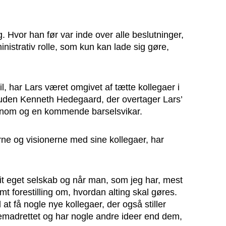
g. Hvor han før var inde over alle beslutninger,
nistrativ rolle, som kun kan lade sig gøre,
l, har Lars været omgivet af tætte kollegaer i
oruden Kenneth Hedegaard, der overtager Lars’
onom og en kommende barselsvikar.
rne og visionerne med sine kollegaer, har
mit eget selskab og når man, som jeg har, mest
mt forestilling om, hvordan alting skal gøres.
t få nogle nye kollegaer, der også stiller
emadrettet og har nogle andre ideer end dem,