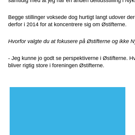
samtidig med at jeg har en anden deltidsstilling i Nykr
Begge stillinger voksede dog hurtigt langt udover der
derfor i 2014 for at koncentrere sig om Østifterne.
Hvorfor valgte du at fokusere på Østifterne og ikke N
- Jeg kunne jo godt se perspektiverne i Østifterne. Hvis
bliver rigtig store i foreningen Østifterne.