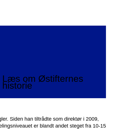
Læs om Østifternes
historie
er. Siden han tiltrådte som direktør i 2009,
lingsniveauet er blandt andet steget fra 10-15