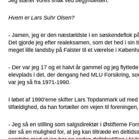
Jeg starter vores snak ved begyndelsen.
Hvem er Lars Suhr Olsen?
- Jamen, jeg er den næstældste i en søskendeflok på 
Det gjorde jeg efter realeksamen, som det hed i sin ti
meget lille landsby på Falster til et værelse i Københ
- Der var jeg 17 og et halvt år gammel og jeg flyttede
elevplads i det, der dengang hed MLU Forsikring, s
var jeg så fra 1971-1990.
I løbet af 1990’erne skifter Lars Topdanmark ud med
tilfældighed, da han fortæller om vejen til foreninge
- Jeg så en stilling som salgsdirektør i Østifterne For
der så en mulighed for, at jeg kan tiltræde en deltidss