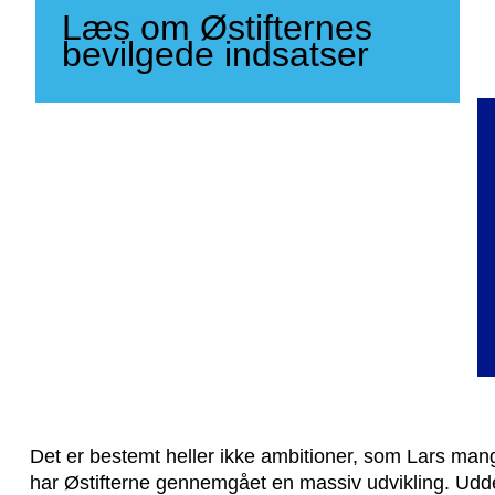
Læs om Østifternes
bevilgede indsatser
Det er bestemt heller ikke ambitioner, som Lars mangl
har Østifterne gennemgået en massiv udvikling. Udde