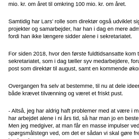
mio. kr. om året til omkring 100 mio. kr. om året.
Samtidig har Lars’ rolle som direktør også udviklet si
projekter og samarbejder, har han i dag en mere admi
fordi han ikke længere sidder alene i sekretariatet.
For siden 2018, hvor den første fuldtidsansatte kom ti
sekretariatet, som i dag tæller syv medarbejdere, f
post som direktør til august, samt en kommende øk
Overgangen fra selv at bestemme, til nu at dele idee
både krævet tilvænning og været et friskt pust.
- Altså, jeg har aldrig haft problemer med at være i 
har arbejdet alene i ni års tid, så har man jo en beste
Men jeg medgiver, at man får en masse impulser ved a
spørgsmålstegn ved, om det er sådan vi skal gøre fr