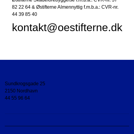
82 22 64 & Østifterne Almennyttig f.m.b.a.: CVR-nr.
44 39 85 40
kontakt@oestifterne.dk
Sundkrogsgade 25
2150 Nordhavn
44 55 96 64