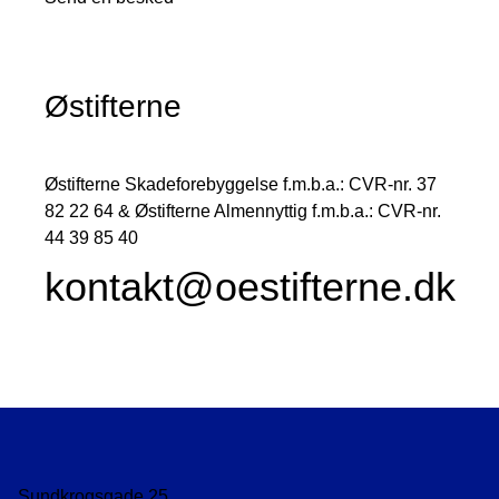
Østifterne
Østifterne Skadeforebyggelse f.m.b.a.: CVR-nr. 37
82 22 64 & Østifterne Almennyttig f.m.b.a.: CVR-nr.
44 39 85 40
kontakt@oestifterne.dk
Sundkrogsgade 25