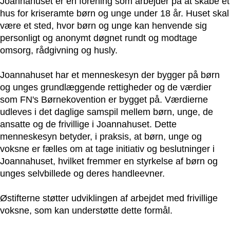
Joannahuset er en forening som arbejder på at skabe et
hus for kriseramte børn og unge under 18 år. Huset skal
være et sted, hvor børn og unge kan henvende sig
personligt og anonymt døgnet rundt og modtage
omsorg, rådgivning og husly.
Joannahuset har et menneskesyn der bygger på børn
og unges grundlæggende rettigheder og de værdier
som FN's Børnekovention er bygget på. Værdierne
udleves i det daglige samspil mellem børn, unge, de
ansatte og de frivillige i Joannahuset. Dette
menneskesyn betyder, i praksis, at børn, unge og
voksne er fælles om at tage initiativ og beslutninger i
Joannahuset, hvilket fremmer en styrkelse af børn og
unges selvbillede og deres handleevner.
Østifterne støtter udviklingen af arbejdet med frivillige
voksne, som kan understøtte dette formål.